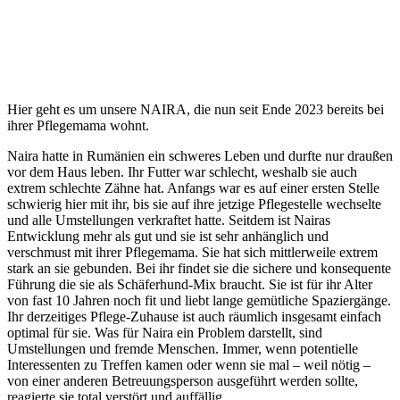
Hier geht es um unsere NAIRA, die nun seit Ende 2023 bereits bei
ihrer Pflegemama wohnt.
Naira hatte in Rumänien ein schweres Leben und durfte nur draußen
vor dem Haus leben. Ihr Futter war schlecht, weshalb sie auch
extrem schlechte Zähne hat. Anfangs war es auf einer ersten Stelle
schwierig hier mit ihr, bis sie auf ihre jetzige Pflegestelle wechselte
und alle Umstellungen verkraftet hatte. Seitdem ist Nairas
Entwicklung mehr als gut und sie ist sehr anhänglich und
verschmust mit ihrer Pflegemama. Sie hat sich mittlerweile extrem
stark an sie gebunden. Bei ihr findet sie die sichere und konsequente
Führung die sie als Schäferhund-Mix braucht. Sie ist für ihr Alter
von fast 10 Jahren noch fit und liebt lange gemütliche Spaziergänge.
Ihr derzeitiges Pflege-Zuhause ist auch räumlich insgesamt einfach
optimal für sie. Was für Naira ein Problem darstellt, sind
Umstellungen und fremde Menschen. Immer, wenn potentielle
Interessenten zu Treffen kamen oder wenn sie mal – weil nötig –
von einer anderen Betreuungsperson ausgeführt werden sollte,
reagierte sie total verstört und auffällig.