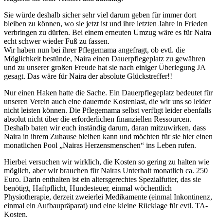
Sie würde deshalb sicher sehr viel darum geben für immer dort
bleiben zu können, wo sie jetzt ist und ihre letzten Jahre in Frieden
verbringen zu dürfen. Bei einem erneuten Umzug wäre es für Naira
echt schwer wieder Fuß zu fassen.
Wir haben nun bei ihrer Pflegemama angefragt, ob evtl. die
Möglichkeit bestünde, Naira einen Dauerpflegeplatz zu gewähren
und zu unserer großen Freude hat sie nach einiger Überlegung JA
gesagt. Das wäre für Naira der absolute Glückstreffer!!
Nur einen Haken hatte die Sache. Ein Dauerpflegeplatz bedeutet für
unseren Verein auch eine dauernde Kostenlast, die wir uns so leider
nicht leisten können. Die Pflegemama selbst verfügt leider ebenfalls
absolut nicht über die erforderlichen finanziellen Ressourcen.
Deshalb baten wir euch inständig darum, daran mitzuwirken, dass
Naira in ihrem Zuhause bleiben kann und möchten für sie hier einen
monatlichen Pool „Nairas Herzensmenschen“ ins Leben rufen.
Hierbei versuchen wir wirklich, die Kosten so gering zu halten wie
möglich, aber wir brauchen für Nairas Unterhalt monatlich ca. 250
Euro. Darin enthalten ist ein altersgerechtes Spezialfutter, das sie
benötigt, Haftpflicht, Hundesteuer, einmal wöchentlich
Physiotherapie, derzeit zweierlei Medikamente (einmal Inkontinenz,
einmal ein Aufbaupräparat) und eine kleine Rücklage für evtl. TA-
Kosten.