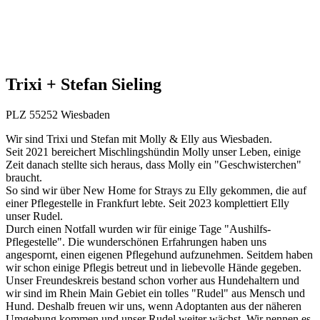
Trixi + Stefan Sieling
PLZ 55252 Wiesbaden
Wir sind Trixi und Stefan mit Molly & Elly aus Wiesbaden.
Seit 2021 bereichert Mischlingshündin Molly unser Leben, einige
Zeit danach stellte sich heraus, dass Molly ein "Geschwisterchen"
braucht.
So sind wir über New Home for Strays zu Elly gekommen, die auf
einer Pflegestelle in Frankfurt lebte. Seit 2023 komplettiert Elly
unser Rudel.
Durch einen Notfall wurden wir für einige Tage "Aushilfs-
Pflegestelle". Die wunderschönen Erfahrungen haben uns
angespornt, einen eigenen Pflegehund aufzunehmen. Seitdem haben
wir schon einige Pflegis betreut und in liebevolle Hände gegeben.
Unser Freundeskreis bestand schon vorher aus Hundehaltern und
wir sind im Rhein Main Gebiet ein tolles "Rudel" aus Mensch und
Hund. Deshalb freuen wir uns, wenn Adoptanten aus der näheren
Umgebung kommen und unser Rudel weiter wächst. Wir nennen es