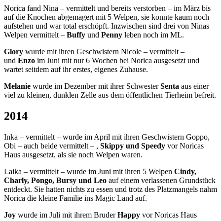
Norica fand Nina – vermittelt und bereits verstorben – im März bis
auf die Knochen abgemagert mit 5 Welpen, sie konnte kaum noch
aufstehen und war total erschöpft. Inzwischen sind drei von Ninas
Welpen vermittelt –
Buffy
und
Penny
leben noch im ML.
Glory
wurde mit ihren Geschwistern Nicole – vermittelt –
und
Enzo
im Juni mit nur 6 Wochen bei Norica ausgesetzt und
wartet seitdem auf ihr erstes, eigenes Zuhause.
Melanie
wurde im Dezember mit ihrer Schwester
Senta
aus einer
viel zu kleinen, dunklen Zelle aus dem öffentlichen Tierheim befreit.
2014
Inka – vermittelt – wurde im April mit ihren Geschwistern Goppo,
Obi – auch beide vermittelt – ,
Skippy und Speedy
vor Noricas
Haus ausgesetzt, als sie noch Welpen waren.
Laika – vermittelt – wurde im Juni mit ihren 5 Welpen
Cindy,
Charly, Pongo, Bursy und Leo
auf einem verlassenen Grundstück
entdeckt. Sie hatten nichts zu essen und trotz des Platzmangels nahm
Norica die kleine Familie ins Magic Land auf.
Joy
wurde im Juli mit ihrem Bruder
Happy
vor Noricas Haus