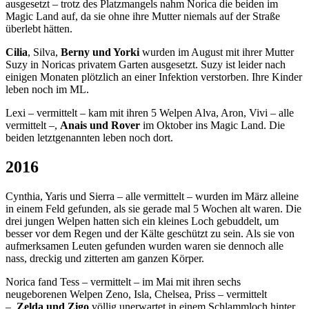
ausgesetzt – trotz des Platzmangels nahm Norica die beiden im
Magic Land auf, da sie ohne ihre Mutter niemals auf der Straße
überlebt hätten.
Cilia
, Silva,
Berny und Yorki
wurden im August mit ihrer Mutter
Suzy in Noricas privatem Garten ausgesetzt. Suzy ist leider nach
einigen Monaten plötzlich an einer Infektion verstorben. Ihre Kinder
leben noch im ML.
Lexi – vermittelt – kam mit ihren 5 Welpen Alva, Aron, Vivi – alle
vermittelt –,
Anais und Rover
im Oktober ins Magic Land. Die
beiden letztgenannten leben noch dort.
2016
Cynthia, Yaris und Sierra – alle vermittelt – wurden im März alleine
in einem Feld gefunden, als sie gerade mal 5 Wochen alt waren. Die
drei jungen Welpen hatten sich ein kleines Loch gebuddelt, um
besser vor dem Regen und der Kälte geschützt zu sein. Als sie von
aufmerksamen Leuten gefunden wurden waren sie dennoch alle
nass, dreckig und zitterten am ganzen Körper.
Norica fand Tess – vermittelt – im Mai mit ihren sechs
neugeborenen Welpen Zeno, Isla, Chelsea, Priss – vermittelt
–,
Zelda und Zigo
völlig unerwartet in einem Schlammloch hinter