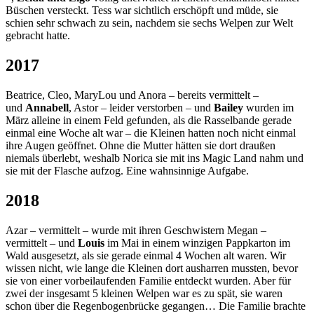
Büschen versteckt. Tess war sichtlich erschöpft und müde, sie
schien sehr schwach zu sein, nachdem sie sechs Welpen zur Welt
gebracht hatte.
2017
Beatrice, Cleo, MaryLou und Anora – bereits vermittelt –
und
Annabell
, Astor – leider verstorben – und
Bailey
wurden im
März alleine in einem Feld gefunden, als die Rasselbande gerade
einmal eine Woche alt war – die Kleinen hatten noch nicht einmal
ihre Augen geöffnet. Ohne die Mutter hätten sie dort draußen
niemals überlebt, weshalb Norica sie mit ins Magic Land nahm und
sie mit der Flasche aufzog. Eine wahnsinnige Aufgabe.
2018
Azar – vermittelt – wurde mit ihren Geschwistern Megan –
vermittelt – und
Louis
im Mai in einem winzigen Pappkarton im
Wald ausgesetzt, als sie gerade einmal 4 Wochen alt waren. Wir
wissen nicht, wie lange die Kleinen dort ausharren mussten, bevor
sie von einer vorbeilaufenden Familie entdeckt wurden. Aber für
zwei der insgesamt 5 kleinen Welpen war es zu spät, sie waren
schon über die Regenbogenbrücke gegangen… Die Familie brachte